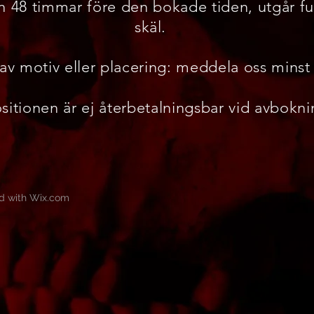
 48 timmar före den bokade tiden, utgår ful
skäl.
av motiv eller placering: meddela oss minst
itionen är ej återbetalningsbar vid avbokni
d with
Wix.com