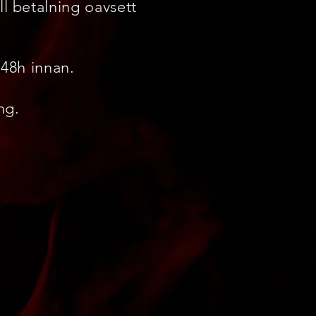
l betalning oavsett
 48h innan.
ng.