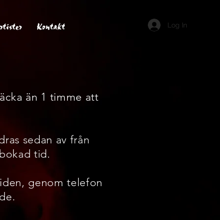
rtister
Kontakt
Log In
räcka än 1 timme att
dras sedan av från
 bokad tid.
tiden,
genom telefon
de.