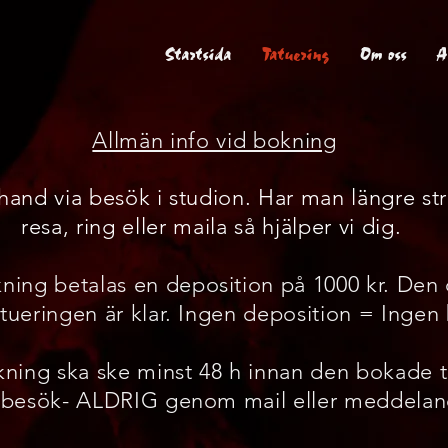
Startsida
Tatuering
Om oss
A
Allmän info vid bokning
 hand via besök i studion. Har man längre st
resa, ring eller maila så hjälper vi dig.
ing betalas en deposition på 1000 kr. Den 
atueringen är klar. Ingen deposition = Ingen
ing ska ske minst 48 h innan den bokade 
r besök- ALDRIG genom mail eller meddelan