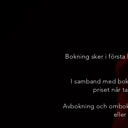
Bokning sker i första
I samband med bokn
priset när t
Avbokning och ombokn
elle